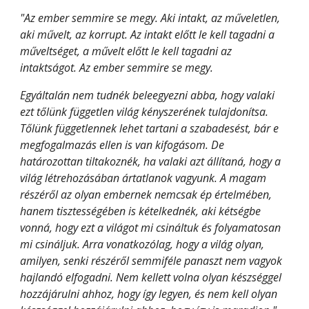
"Az ember semmire se megy. Aki intakt, az műveletlen, 
aki művelt, az korrupt. Az intakt előtt le kell tagadni a 
műveltséget, a művelt előtt le kell tagadni az 
intaktságot. Az ember semmire se megy.
Egyáltalán nem tudnék beleegyezni abba, hogy valaki 
ezt tőlünk független világ kényszerének tulajdonítsa. 
Tőlünk függetlennek lehet tartani a szabadesést, bár e 
megfogalmazás ellen is van kifogásom. De 
határozottan tiltakoznék, ha valaki azt állítaná, hogy a 
világ létrehozásában ártatlanok vagyunk. A magam 
részéről az olyan embernek nemcsak ép értelmében, 
hanem tisztességében is kételkednék, aki kétségbe 
vonná, hogy ezt a világot mi csináltuk és folyamatosan 
mi csináljuk. Arra vonatkozólag, hogy a világ olyan, 
amilyen, senki részéről semmiféle panaszt nem vagyok 
hajlandó elfogadni. Nem kellett volna olyan készséggel 
hozzájárulni ahhoz, hogy így legyen, és nem kell olyan 