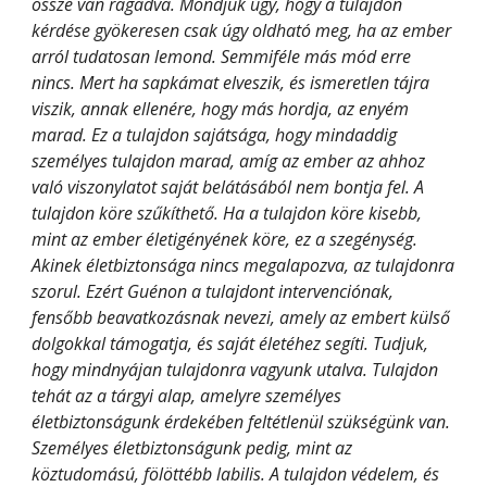
össze van ragadva. Mondjuk úgy, hogy a tulajdon 
kérdése gyökeresen csak úgy oldható meg, ha az ember 
arról tudatosan lemond. Semmiféle más mód erre 
nincs. Mert ha sapkámat elveszik, és ismeretlen tájra 
viszik, annak ellenére, hogy más hordja, az enyém 
marad. Ez a tulajdon sajátsága, hogy mindaddig 
személyes tulajdon marad, amíg az ember az ahhoz 
való viszonylatot saját belátásából nem bontja fel. A 
tulajdon köre szűkíthető. Ha a tulajdon köre kisebb, 
mint az ember életigényének köre, ez a szegénység. 
Akinek életbiztonsága nincs megalapozva, az tulajdonra 
szorul. Ezért Guénon a tulajdont intervenciónak, 
fensőbb beavatkozásnak nevezi, amely az embert külső 
dolgokkal támogatja, és saját életéhez segíti. Tudjuk, 
hogy mindnyájan tulajdonra vagyunk utalva. Tulajdon 
tehát az a tárgyi alap, amelyre személyes 
életbiztonságunk érdekében feltétlenül szükségünk van. 
Személyes életbiztonságunk pedig, mint az 
köztudomású, fölöttébb labilis. A tulajdon védelem, és 