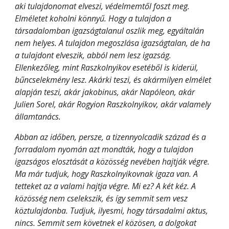
aki tulajdonomat elveszi, védelmemtől foszt meg. 
Elméletet koholni könnyű. Hogy a tulajdon a 
társadalomban igazságtalanul oszlik meg, egyáltalán 
nem helyes. A tulajdon megoszlása igazságtalan, de ha 
a tulajdont elveszik, abból nem lesz igazság. 
Ellenkezőleg, mint Raszkolnyikov esetéből is kiderül, 
bűncselekmény lesz. Akárki teszi, és akármilyen elmélet 
alapján teszi, akár jakobinus, akár Napóleon, akár 
Julien Sorel, akár Rogyion Raszkolnyikov, akár valamely 
államtanács.
Abban az időben, persze, a tizennyolcadik század és a 
forradalom nyomán azt mondták, hogy a tulajdon 
igazságos elosztását a közösség nevében hajtják végre. 
Ma már tudjuk, hogy Raszkolnyikovnak igaza van. A 
tetteket az a valami hajtja végre. Mi ez? A két kéz. A 
közösség nem cselekszik, és így semmit sem vesz 
köztulajdonba. Tudjuk, ilyesmi, hogy társadalmi aktus, 
nincs. Semmit sem követnek el közösen, a dolgokat 