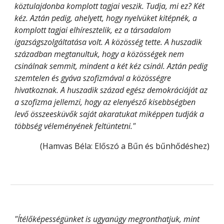
köztulajdonba komplott tagjai veszik. Tudja, mi ez? Két 
kéz. Aztán pedig, ahelyett, hogy nyelvüket kitépnék, a 
komplott tagjai elhíresztelik, ez a társadalom 
igazságszolgáltatása volt. A közösség tette. A huszadik 
században megtanultuk, hogy a közösségek nem 
csinálnak semmit, mindent a két kéz csinál. Aztán pedig 
szemtelen és gyáva szofizmával a közösségre 
hivatkoznak. A huszadik század egész demokráciáját az 
a szofizma jellemzi, hogy az elenyésző kisebbségben 
levő összeesküvők saját akaratukat miképpen tudják a 
többség véleményének feltüntetni."
(Hamvas Béla: 
Előszó a Bűn és bűnhődéshez
)
"Ítélőképességünket is ugyanúgy megronthatjuk, mint 