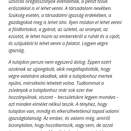
uzsorás öregasszonyok ellenállnak, a pénzt tőlük 
erőszakkal is el lehet venni. A társadalom nevében. 
Szükség esetén, a társadalmi igazság érdekében, a 
gazdagokat meg is lehet ölni. Ilyen módon el lehet venni 
a földbirtokot, a gyárat, az üzletet, az aranyat, az 
ezüstöt, le lehet húzni az emberekről a ruhát és a cipőt, 
és szájukból ki lehet venni a falatot. Legyen végre 
igazság.
A tulajdon persze nem egyszerű dolog. Éppen ezért 
azoknak az ujjongását, akik megállapították, hogy 
végre-valahára akadtak, akik a tulajdonhoz mertek 
nyúlni, mérsékelni lehetett volna. Tudtommal a 
zsiványok a tulajdonhoz már sok ezer éve 
hozzányúlnak, viszont – becsületükre legyen mondva – 
azt minden elmélet nélkül teszik. A tényhez, hogy 
tulajdon van, mindig és elkerülhetetlenül tapad valami 
igazságtalanság. Az ember, és valami még, amiről 
bizonytalan, hogy hozzátartozik, vagy sem, de azzal 