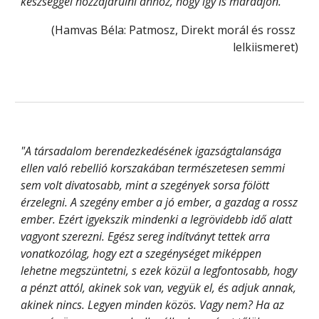
készséggel hozzájárulni ahhoz, hogy így is maradjon."
(Hamvas Béla: Patmosz, Direkt morál és rossz 
lelkiismeret)
"A társadalom berendezkedésének igazságtalansága 
ellen való rebellió korszakában természetesen semmi 
sem volt divatosabb, mint a szegények sorsa fölött 
érzelegni. A szegény ember a jó ember, a gazdag a rossz 
ember. Ezért igyekszik mindenki a legrövidebb idő alatt 
vagyont szerezni. Egész sereg indítványt tettek arra 
vonatkozólag, hogy ezt a szegénységet miképpen 
lehetne megszüntetni, s ezek közül a legfontosabb, hogy 
a pénzt attól, akinek sok van, vegyük el, és adjuk annak, 
akinek nincs. Legyen minden közös. Vagy nem? Ha az 