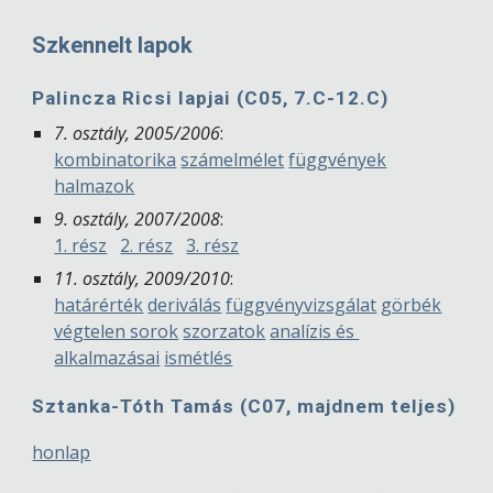
Szkennelt lapok
Palincza Ricsi lapjai (C05, 7.C-12.C)
7. osztály, 2005/2006
:
kombinatorika
számelmélet
függvények
halmazok
9. osztály, 2007/2008
:
1. rész
2. rész
3. rész
11. osztály, 2009/2010
:
határérték
deriválás
függvényvizsgálat
görbék
végtelen sorok
szorzatok
analízis és 
alkalmazásai
ismétlés
Sztanka-Tóth Tamás (C07, majdnem teljes)
honlap