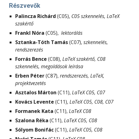
Részvevők
Palincza Richárd
(
C05)
, 
C05 szkennelés, LaTeX 
szakértő
Frankl Nóra
 (C05)
,  
lektorálás
Sztanka-Tóth Tamás
 (C07)
, 
szkennelés, 
rendszerezés
Forrás Bence
(
C08), 
LaTeX szakértő, C08 
szkennelés, megoldások leírása
Erben Péter
 (
C
87), 
rendszerezés, LaTeX, 
projektvezetés
Asztalos Márton
(
C11), 
LaTeX C05, C07
Kovács Levente
(
C11), 
LaTeX C05, C08, C07
Formanek Kata
(
C11), 
LaTeX C08
Szalona Réka
(
C11), 
LaTeX C05, C08
Sólyom Bonifác
(
C11), 
LaTeX C05, C08