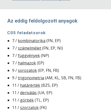
Az eddig feldolgozott anyagok
C05 feladatsorok
7 / 
kombinatorika
 (FN, EP)
7 / 
számelmélet
 (FN, EP, NI)
7 / 
függvények
 (NP)
7 / 
halmazok
 (EP)
9 / 
sorozatok
 (EP, FN, FB)
9 / 
trigonometria
 (AM, KL, SB, FN, FB)
11 / 
határérték
 (BZS, EP)
11 / 
deriválás
 (UA, EP)
11 / 
görbék
 (TL, EP)
11 / 
szorzatok
 (FK)