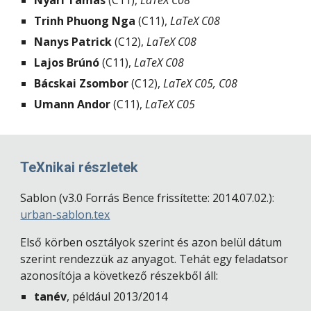
Nyári Tamás
(
C11), 
LaTeX C08
Trinh Phuong Nga
(
C11), 
LaTeX C08
Nanys Patrick
(
C12), 
LaTeX C08
Lajos Brúnó
(
C11), 
LaTeX C08
Bácskai Zsombor
(
C12), 
LaTeX C05, C08
Umann Andor
(
C11), 
LaTeX C05
TeXnikai részletek
Sablon (
v3.0 Forrás Bence frissítette: 2014.07.02.):  
urban-sablon.tex
Első körben osztályok szerint és azon belül dátum 
szerint rendezzük az anyagot. Tehát egy feladatsor 
azonosítója a következő részekből áll:
tanév
, például 2013/2014