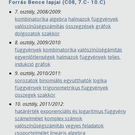
Forrás Bence lapjai (C08, 7.C- 10.C)
7. osztály, 2008/2009
:
kombinatorika
algebra
halmazok
függvények
valószínűségszámítás
összegzések
gráfok
dolgozatok
szakkör
8. osztály, 2009/2010
:
függvények
kombinatorika
valószínűségámítás
egyenlőtlenségek
halmazok
függvények
teljes 
indukció
gráfok
9. osztály, 2010/2011
:
sorozatok
binomiális együtthatók
logika
függvények
trigonometrikus függvények
összegek
szakkör
10. osztály, 2011/2012
:
határérték
exponenciális és logaritmus függvény
számelmélet
komplex számok
valószínűségszámítás
vegyes feladatok
csoportelmélet
lineáris algebra