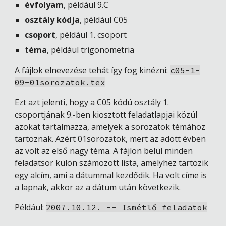
évfolyam
, például 9.C
osztály kódja
, például C05
csoport
, például 1. csoport
téma
, például trigonometria
A fájlok elnevezése tehát így fog kinézni: 
c05-1-
09-01sorozatok.tex
Ezt azt jelenti, hogy a C05 kódú osztály 1. 
csoportjának 9.-ben kiosztott feladatlapjai közül 
azokat tartalmazza, amelyek a sorozatok témához 
tartoznak. Azért 01sorozatok, mert az adott évben 
az volt az első nagy téma. A fájlon belül minden 
feladatsor külön számozott lista, amelyhez tartozik 
egy alcím, ami a dátummal kezdődik. Ha volt címe is 
a lapnak, akkor az a dátum után következik.
Például: 
2007.10.12. -- Ismétlő feladatok